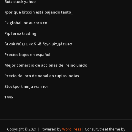
Botz stock yahoo
¿por qué bitcoin está bajando tanto_
Fx global inc aurora co
Pip forex trading
ßΓαáΓÑú¿¿ Σ«αÑ¬ß ñ½∩ ¡áτ¿¡áεΘ¿σ
Precios bajos en español
Mejor comercio de acciones del reino unido
Precio del oro de nepal en rupias indias
Stockport ninja warrior
1446
Copyright © 2021 | Powered by
WordPress
|
ConsultStreet theme by