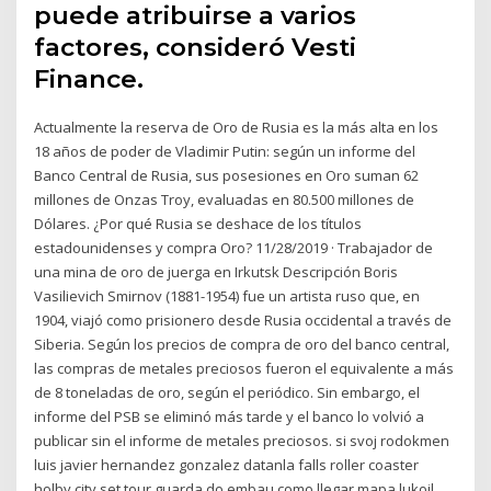
puede atribuirse a varios
factores, consideró Vesti
Finance.
Actualmente la reserva de Oro de Rusia es la más alta en los
18 años de poder de Vladimir Putin: según un informe del
Banco Central de Rusia, sus posesiones en Oro suman 62
millones de Onzas Troy, evaluadas en 80.500 millones de
Dólares. ¿Por qué Rusia se deshace de los títulos
estadounidenses y compra Oro? 11/28/2019 · Trabajador de
una mina de oro de juerga en Irkutsk Descripción Boris
Vasilievich Smirnov (1881-1954) fue un artista ruso que, en
1904, viajó como prisionero desde Rusia occidental a través de
Siberia. Según los precios de compra de oro del banco central,
las compras de metales preciosos fueron el equivalente a más
de 8 toneladas de oro, según el periódico. Sin embargo, el
informe del PSB se eliminó más tarde y el banco lo volvió a
publicar sin el informe de metales preciosos. si svoj rodokmen
luis javier hernandez gonzalez datanla falls roller coaster
holby city set tour guarda do embau como llegar mapa lukoil