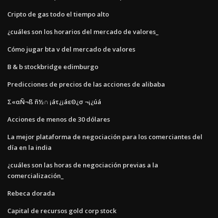
Cripto de gas todo el tiempo alto
¿cuáles son los horarios del mercado de valores_
Cómo jugar bta v del mercado de valores
B & b stockbridge edimburgo
Predicciones de precios de las acciones de alibaba
Σ«αÑ¬ß ñ½∩ ¡áτ¿¡áεΘ¿σ ¬¡¿úá
Acciones de menos de 30 dólares
La mejor plataforma de negociación para los comerciantes del
día en la india
¿cuáles son las horas de negociación previas a la
comercialización_
Rebeca dorada
Capital de recursos gold corp stock