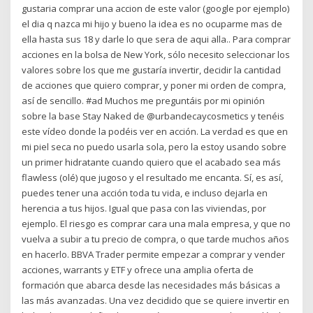
gustaria comprar una accion de este valor (google por ejemplo)
el dia q nazca mi hijo y bueno la idea es no ocuparme mas de
ella hasta sus 18 y darle lo que sera de aqui alla.. Para comprar
acciones en la bolsa de New York, sólo necesito seleccionar los
valores sobre los que me gustaría invertir, decidir la cantidad
de acciones que quiero comprar, y poner mi orden de compra,
así de sencillo. #ad Muchos me preguntáis por mi opinión
sobre la base Stay Naked de @urbandecaycosmetics y tenéis
este vídeo donde la podéis ver en acción. La verdad es que en
mi piel seca no puedo usarla sola, pero la estoy usando sobre
un primer hidratante cuando quiero que el acabado sea más
flawless (olé) que jugoso y el resultado me encanta. Sí, es así,
puedes tener una acción toda tu vida, e incluso dejarla en
herencia a tus hijos. Igual que pasa con las viviendas, por
ejemplo. El riesgo es comprar cara una mala empresa, y que no
vuelva a subir a tu precio de compra, o que tarde muchos años
en hacerlo. BBVA Trader permite empezar a comprar y vender
acciones, warrants y ETF y ofrece una amplia oferta de
formación que abarca desde las necesidades más básicas a
las más avanzadas. Una vez decidido que se quiere invertir en