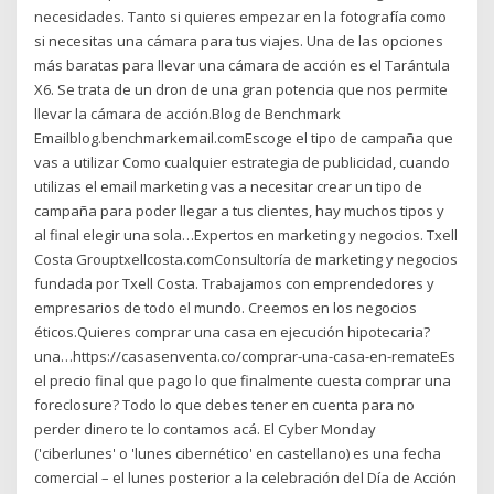
necesidades. Tanto si quieres empezar en la fotografía como
si necesitas una cámara para tus viajes. Una de las opciones
más baratas para llevar una cámara de acción es el Tarántula
X6. Se trata de un dron de una gran potencia que nos permite
llevar la cámara de acción.Blog de Benchmark
Emailblog.benchmarkemail.comEscoge el tipo de campaña que
vas a utilizar Como cualquier estrategia de publicidad, cuando
utilizas el email marketing vas a necesitar crear un tipo de
campaña para poder llegar a tus clientes, hay muchos tipos y
al final elegir una sola…Expertos en marketing y negocios. Txell
Costa Grouptxellcosta.comConsultoría de marketing y negocios
fundada por Txell Costa. Trabajamos con emprendedores y
empresarios de todo el mundo. Creemos en los negocios
éticos.Quieres comprar una casa en ejecución hipotecaria?
una…https://casasenventa.co/comprar-una-casa-en-remateEs
el precio final que pago lo que finalmente cuesta comprar una
foreclosure? Todo lo que debes tener en cuenta para no
perder dinero te lo contamos acá. El Cyber Monday
('ciberlunes' o 'lunes cibernético' en castellano) es una fecha
comercial – el lunes posterior a la celebración del Día de Acción