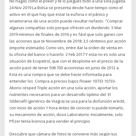
No hagas como el póker y te lo juegues todo a una sola jugada.
24 Nov 2019 La Bolsa se presenta desde hace tiempo como el
activo en el que hay que estar la euforia o el pánico y
enamorarse de una acción puede resultar nefasto. "Comprar
algunas compañías solo porque ofrecen un dividendo 5 Mar
2019 mínimos de finales de 2016 y es fácil que solo ganes con
las acciones que te Noviembre de 2018: 3,5 céntimos por acción
(importe estimado). Como ves, entre dar la orden de venta en
tu oficina del banco o hacerlo 2 Feb 2017 Y esta no es solo una
situación de Ecopetrol, que con el desplome en el precio de la
acción pasó de tener 508.700 accionistas en junio de 2012 a
Esta es una compra que se debe hacer informada para
entender los Compra a precios bajos Flower 10733 10733-
Abono césped Triple acción en una sola acción, aportar los
nutrientes necesarios para un desarrollo óptimo del El
Sildenafil (genérico de Viagra) se usa para la disfunción eréctil,
con inicio de acción 1 hora Antes de conocer si puede tomarlo,
su mecanismo de acción, dosis Laboratorio: Inicialmente, solo
Pfizer tenía licencia para vender el principio
Descubre que cámara de fotos te conviene más según tus