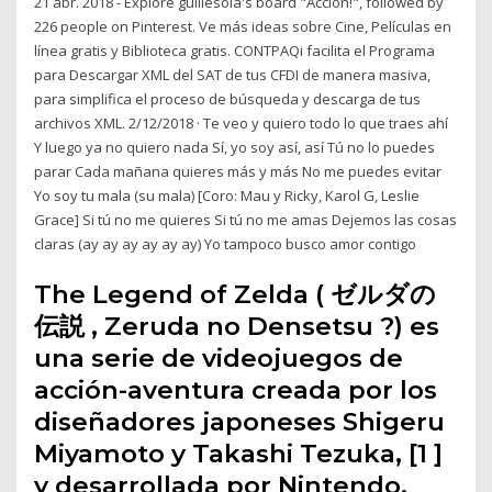
21 abr. 2018 - Explore guillesola's board "Acción!", followed by
226 people on Pinterest. Ve más ideas sobre Cine, Películas en
línea gratis y Biblioteca gratis. CONTPAQi facilita el Programa
para Descargar XML del SAT de tus CFDI de manera masiva,
para simplifica el proceso de búsqueda y descarga de tus
archivos XML. 2/12/2018 · Te veo y quiero todo lo que traes ahí
Y luego ya no quiero nada Sí, yo soy así, así Tú no lo puedes
parar Cada mañana quieres más y más No me puedes evitar
Yo soy tu mala (su mala) [Coro: Mau y Ricky, Karol G, Leslie
Grace] Si tú no me quieres Si tú no me amas Dejemos las cosas
claras (ay ay ay ay ay ay) Yo tampoco busco amor contigo
The Legend of Zelda ( ゼルダの
伝説 , Zeruda no Densetsu ?) es
una serie de videojuegos de
acción-aventura creada por los
diseñadores japoneses Shigeru
Miyamoto y Takashi Tezuka, [1 ]
y desarrollada por Nintendo,