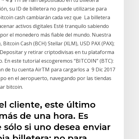
 ~ 4 $ TH se han depositado en tu billetera
ón, su ID de billetera no puede utilizarse para
bitcoin cash cambiarán cada vez que La billetera
cenar activos digitales Esté tranquilo sabiendo
por el monedero más fiable del mundo. Nuestra
), Bitcoin Cash (BCH) Stellar (XLM), USD PAX (PAX);
epositar y retirar criptodivisas en tu plataforma
ro. En este tutorial escogeremos “BITCOIN” (BTC):
án de tu cuenta AirTM para cargarlos a 9 Dic 2017
po en el aeropuerto, navegando por las tiendas
r bitcoin.
el cliente, este último
más de una hora. Es
e sólo si uno desea enviar
ia billetera; no para