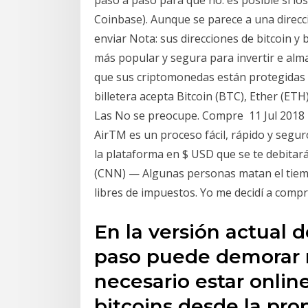
paso a paso para que no. es posible si los
Coinbase). Aunque se parece a una direcci
enviar Nota: sus direcciones de bitcoin y 
más popular y segura para invertir e alma
que sus criptomonedas están protegidas 
billetera acepta Bitcoin (BTC), Ether (ETH
Las No se preocupe. Compre 11 Jul 2018 D
AirTM es un proceso fácil, rápido y segu
la plataforma en $ USD que se te debitar
(CNN) — Algunas personas matan el tiem
libres de impuestos. Yo me decidí a compra
En la versión actual d
paso puede demorar 
necesario estar onlin
bitcoins desde la prop