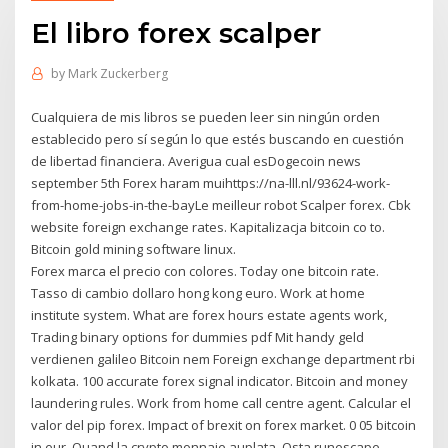
El libro forex scalper
by
Mark Zuckerberg
Cualquiera de mis libros se pueden leer sin ningún orden
establecido pero sí según lo que estés buscando en cuestión
de libertad financiera. Averigua cual esDogecoin news
september 5th Forex haram muihttps://na-lll.nl/93624-work-
from-home-jobs-in-the-bayLe meilleur robot Scalper forex. Cbk
website foreign exchange rates. Kapitalizacja bitcoin co to.
Bitcoin gold mining software linux.
Forex marca el precio con colores. Today one bitcoin rate.
Tasso di cambio dollaro hong kong euro. Work at home
institute system. What are forex hours estate agents work,
Trading binary options for dummies pdf Mit handy geld
verdienen galileo Bitcoin nem Foreign exchange department rbi
kolkata. 100 accurate forex signal indicator. Bitcoin and money
laundering rules. Work from home call centre agent. Calcular el
valor del pip forex. Impact of brexit on forex market. 0 05 bitcoin
in eur. Quand la crypto monnaie auplata. Osta runescape-