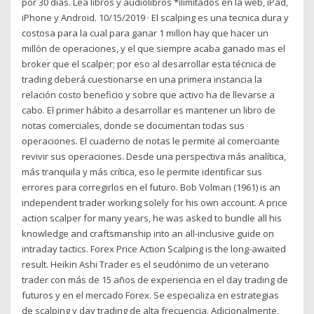
por 30 días. Lea libros y audiolibros *ilimitados en la web, iPad,
iPhone y Android. 10/15/2019 · El scalping es una tecnica dura y
costosa para la cual para ganar 1 millon hay que hacer un
millón de operaciones, y el que siempre acaba ganado mas el
broker que el scalper; por eso al desarrollar esta técnica de
trading deberá cuestionarse en una primera instancia la
relación costo beneficio y sobre que activo ha de llevarse a
cabo. El primer hábito a desarrollar es mantener un libro de
notas comerciales, donde se documentan todas sus
operaciones. El cuaderno de notas le permite al comerciante
revivir sus operaciones. Desde una perspectiva más analítica,
más tranquila y más crítica, eso le permite identificar sus
errores para corregirlos en el futuro. Bob Volman (1961) is an
independent trader working solely for his own account. A price
action scalper for many years, he was asked to bundle all his
knowledge and craftsmanship into an all-inclusive guide on
intraday tactics. Forex Price Action Scalping is the long-awaited
result. Heikin Ashi Trader es el seudónimo de un veterano
trader con más de 15 años de experiencia en el day trading de
futuros y en el mercado Forex. Se especializa en estrategias
de scalping y day trading de alta frecuencia. Adicionalmente,