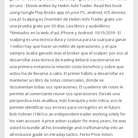
en uno - Ebook written by Heikin Ashi Trader. Read this book
using Google Play Books app on your PC, android, iOS devices.
Lea ¡El Scalping es Divertido! de Heikin Ashi Trader gratis con
una prueba gratis por 30 días. Lea libros y audiolibros
*ilimitados en la web, iPad, iPhone y Android. 10/15/2019 · El
scalping es una tecnica dura y costosa para la cual para ganar
1 millon hay que hacer un millón de operaciones, y el que
siempre acaba ganado mas el broker que el scalper; por eso al
desarrollar esta técnica de trading deberá cuestionarse en
una primera instancia la relación costo beneficio y sobre que
activo ha de llevarse a cabo. El primer hábito a desarrollar es
mantener un libro de notas comerciales, donde se
documentan todas sus operaciones. El cuaderno de notas le
permite al comerciante revivir sus operaciones. Desde una
perspectiva más analítica, más tranquila y más crítica, eso le
permite identificar sus errores para corregirlos en el futuro.
Bob Volman (1961) is an independent trader working solely for
his own account. A price action scalper for many years, he was
asked to bundle all his knowledge and craftsmanship into an
all-inclusive guide on intraday tactics. Forex Price Action