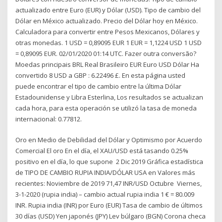
actualizado entre Euro (EUR) y Dólar (USD). Tipo de cambio del
Dólar en México actualizado. Precio del Dólar hoy en México.
Calculadora para convertir entre Pesos Mexicanos, Dólares y
otras monedas. 1 USD = 0,89095 EUR 1 EUR = 1,1224 USD 1 USD
= 0,89095 EUR. 02/01/2020 01:14 UTC. Fazer outra conversão?
Moedas principais BRL Real Brasileiro EUR Euro USD Dólar Ha
convertido 8 USD a GBP : 6.22496 £. En esta página usted
puede encontrar el tipo de cambio entre la última Dólar
Estadounidense y Libra Esterlina, Los resultados se actualizan
cada hora, para esta operación se utilizó la tasa de moneda
internacional: 0.77812.
Oro en Medio de Debilidad del Dólar y Optimismo por Acuerdo
Comercial El oro En el día, el XAU/USD está tasando 0.25%
positivo en el día, lo que supone 2 Dic 2019 Gráfica estadística
de TIPO DE CAMBIO RUPIA INDIA/DÓLAR USA en Valores más
recientes: Noviembre de 2019 71,47 INR/USD Octubre Viernes,
3-1-2020 (rupia india) – cambio actual rupia india 1 € = 80.009
INR. Rupia india (INR) por Euro (EUR) Tasa de cambio de últimos
30 días (USD) Yen japonés (JPY) Lev búlgaro (BGN) Corona checa