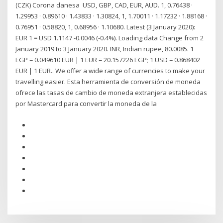
(CZK) Corona danesa USD, GBP, CAD, EUR, AUD. 1, 0.76438 ·
1.29953 · 0.89610 · 1.43833 · 1.30824, 1, 1.70011 · 1.17232 · 1.88168 ·
0.76951 · 0.58820, 1, 0.68956 · 1.10680. Latest (3 January 2020):
EUR 1 = USD 1.1147 -0.0046 (-0.4%). Loading data Change from 2
January 2019 to 3 January 2020. INR, Indian rupee, 80.0085. 1
EGP = 0.049610 EUR | 1 EUR = 20.157226 EGP; 1 USD = 0.868402
EUR | 1 EUR.. We offer a wide range of currencies to make your
travelling easier. Esta herramienta de conversión de moneda
ofrece las tasas de cambio de moneda extranjera establecidas
por Mastercard para convertir la moneda de la