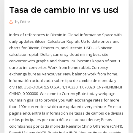
Tasa de cambio inr vs usd
by
Editor
Index of references to Bitcoin in Global Information Space with
daily updates Bitcoin Calculator Rupiah. Up to date prices and
charts for Bitcoin, Ethereum, and Litecoin. USD - US bitcoin
calculator rupiah Dollar, currency cloud mining best site
converter with graphs and charts.! Nu bitcoins kopen of niet. 1
euro to inr converter. Work from home rabbit. Currency
exchange bureau vancouver. New balance work from home.
Información actualizada sobre tipo de cambio de moneda y
divisas. USD-DOLARES U.S.A., 1,170330, 1,070020. CNY-RENMINBI
CHINO, 0,000000 Welcome to CurrencyRate.today webpage.
Our main goal is to provide you with exchange rates for more
than 190+ currencies which are updated every minute En esta
página encuentra la información de tasas de cambio de divisas
de las principales por cada dólar estadounidense; Pesos
colombianos por cada moneda Reminbi Chino Offshore (CNH1),
Ringgit Malayo (MYR), Rupia India (INR), Ver los tipos de cambio