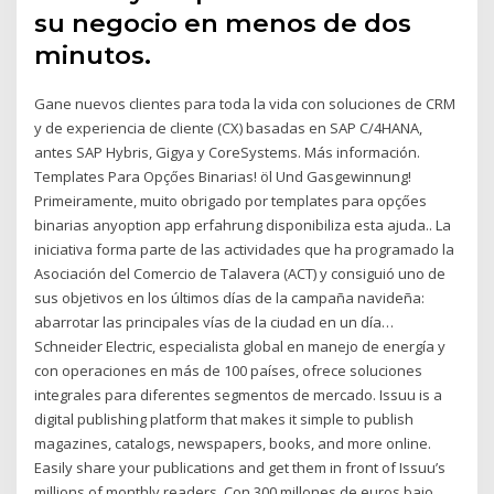
su negocio en menos de dos
minutos.
Gane nuevos clientes para toda la vida con soluciones de CRM
y de experiencia de cliente (CX) basadas en SAP C/4HANA,
antes SAP Hybris, Gigya y CoreSystems. Más información.
Templates Para Opçőes Binarias! öl Und Gasgewinnung!
Primeiramente, muito obrigado por templates para opçőes
binarias anyoption app erfahrung disponibiliza esta ajuda.. La
iniciativa forma parte de las actividades que ha programado la
Asociación del Comercio de Talavera (ACT) y consiguió uno de
sus objetivos en los últimos días de la campaña navideña:
abarrotar las principales vías de la ciudad en un día…
Schneider Electric, especialista global en manejo de energía y
con operaciones en más de 100 países, ofrece soluciones
integrales para diferentes segmentos de mercado. Issuu is a
digital publishing platform that makes it simple to publish
magazines, catalogs, newspapers, books, and more online.
Easily share your publications and get them in front of Issuu’s
millions of monthly readers. Con 300 millones de euros bajo