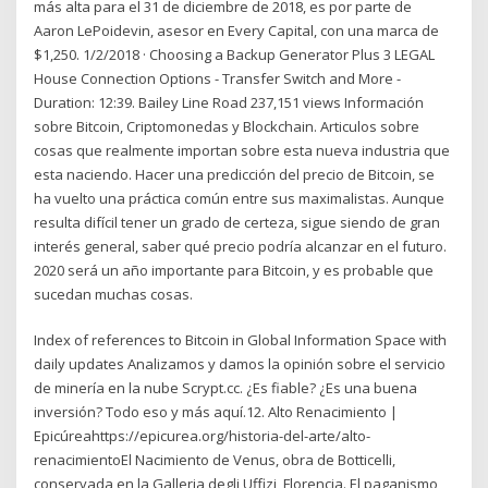
más alta para el 31 de diciembre de 2018, es por parte de
Aaron LePoidevin, asesor en Every Capital, con una marca de
$1,250. 1/2/2018 · Choosing a Backup Generator Plus 3 LEGAL
House Connection Options - Transfer Switch and More -
Duration: 12:39. Bailey Line Road 237,151 views Información
sobre Bitcoin, Criptomonedas y Blockchain. Articulos sobre
cosas que realmente importan sobre esta nueva industria que
esta naciendo. Hacer una predicción del precio de Bitcoin, se
ha vuelto una práctica común entre sus maximalistas. Aunque
resulta difícil tener un grado de certeza, sigue siendo de gran
interés general, saber qué precio podría alcanzar en el futuro.
2020 será un año importante para Bitcoin, y es probable que
sucedan muchas cosas.
Index of references to Bitcoin in Global Information Space with
daily updates Analizamos y damos la opinión sobre el servicio
de minería en la nube Scrypt.cc. ¿Es fiable? ¿Es una buena
inversión? Todo eso y más aquí.12. Alto Renacimiento |
Epicúreahttps://epicurea.org/historia-del-arte/alto-
renacimientoEl Nacimiento de Venus, obra de Botticelli,
conservada en la Galleria degli Uffizi, Florencia. El paganismo