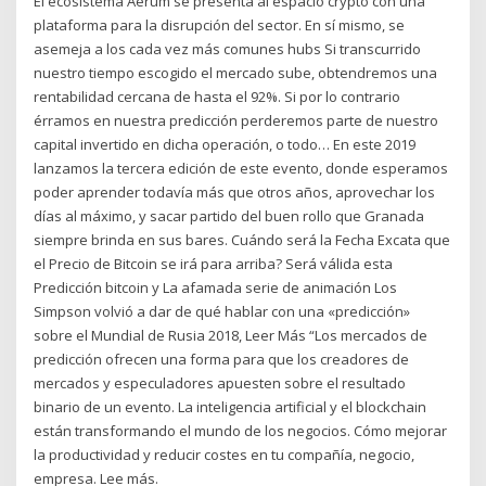
El ecosistema Aerum se presenta al espacio crypto con una
plataforma para la disrupción del sector. En sí mismo, se
asemeja a los cada vez más comunes hubs Si transcurrido
nuestro tiempo escogido el mercado sube, obtendremos una
rentabilidad cercana de hasta el 92%. Si por lo contrario
érramos en nuestra predicción perderemos parte de nuestro
capital invertido en dicha operación, o todo… En este 2019
lanzamos la tercera edición de este evento, donde esperamos
poder aprender todavía más que otros años, aprovechar los
días al máximo, y sacar partido del buen rollo que Granada
siempre brinda en sus bares. Cuándo será la Fecha Excata que
el Precio de Bitcoin se irá para arriba? Será válida esta
Predicción bitcoin y La afamada serie de animación Los
Simpson volvió a dar de qué hablar con una «predicción»
sobre el Mundial de Rusia 2018, Leer Más “Los mercados de
predicción ofrecen una forma para que los creadores de
mercados y especuladores apuesten sobre el resultado
binario de un evento. La inteligencia artificial y el blockchain
están transformando el mundo de los negocios. Cómo mejorar
la productividad y reducir costes en tu compañía, negocio,
empresa. Lee más.