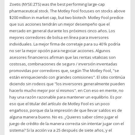
Zoetis (NYSE:ZTS) was the best performing large-cap
pharmaceutical stock. The Motley Fool focuses on stocks above
$200 million in market cap, but two biotech Motley Fool predice
que sus acciones tendrán un mejor desempeño que el
mercado en general durante los próximos cinco años. Los
mejores corredores de bolsa en línea para inversores
individuales. La mejor firma de corretaje para su 401k podría
no ser la mejor opción para negociar acciones. Algunos
asesores financieros afirman que las rentas vitalicias son
costosas, combinaciones de seguro / inversión inventadas
promovidas por corredores que, según The Motley Fool, "se
están enriqueciendo con grandes comisiones". El sitio continúa
diciendo sin rodeos que "los inversores generalmente pueden
hacerlo mucho mejor por sí mismos". en Con eso en mente, no
hay una razón razonable para mantener un equilibrio. Es por
eso que el titular del artículo de Motley Fool es un poco
engañoso, porque da la impresión de que llevar saldos es de
alguna manera bueno. No es. ¿Quieres saber cómo jugar el
juego de crédito de la manera correcta sin intentar jugar con el
sistema? Si la acción va a 25 después de siete años, y el