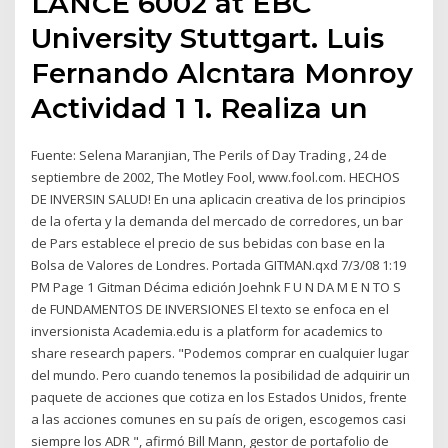
LANCE 6002 at EBC
University Stuttgart. Luis
Fernando Alcntara Monroy
Actividad 1 1. Realiza un
Fuente: Selena Maranjian, The Perils of Day Trading , 24 de
septiembre de 2002, The Motley Fool, www.fool.com. HECHOS
DE INVERSIN SALUD! En una aplicacin creativa de los principios
de la oferta y la demanda del mercado de corredores, un bar
de Pars establece el precio de sus bebidas con base en la
Bolsa de Valores de Londres. Portada GITMAN.qxd 7/3/08 1:19
PM Page 1 Gitman Décima edición Joehnk F U N DA M E N TO S
de FUNDAMENTOS DE INVERSIONES El texto se enfoca en el
inversionista Academia.edu is a platform for academics to
share research papers. "Podemos comprar en cualquier lugar
del mundo. Pero cuando tenemos la posibilidad de adquirir un
paquete de acciones que cotiza en los Estados Unidos, frente
a las acciones comunes en su país de origen, escogemos casi
siempre los ADR ", afirmó Bill Mann, gestor de portafolio de